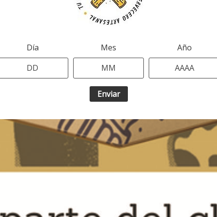
Día
Mes
Año
Enviar